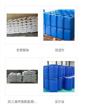
松香酸钠
润湿剂
双(三氟甲基酰基)酰亚胺钠
妥尔油