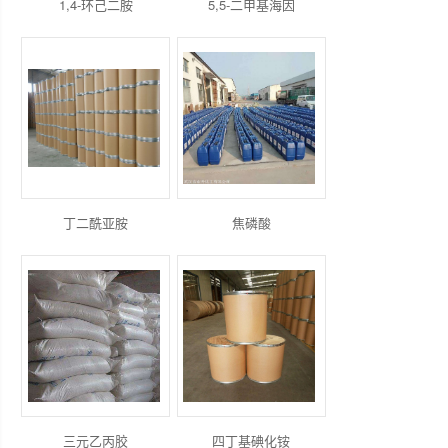
1,4-环己二胺
5,5-二甲基海因
丁二酰亚胺
焦磷酸
三元乙丙胶
四丁基碘化铵