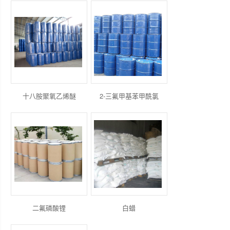
十八胺聚氧乙烯醚
2-三氟甲基苯甲酰氯
二氟磷酸锂
白蜡