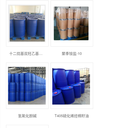
十二烷基双羟乙基甲基氯化铵
聚季铵盐-10
氢氧化胆碱
T405硫化烯烃棉籽油