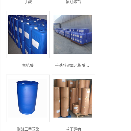
丁酸
氟硼酸铅
氟锆酸
壬基酚聚氧乙烯醚硫酸钠
磷酸三甲苯酯
叔丁醇钠