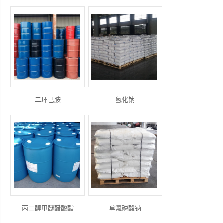
二环己胺
氢化钠
丙二醇甲醚醋酸酯
单氟磷酸钠