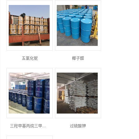
五氯化铌
椰子醛
三羟甲基丙烷三甲基丙烯酸酯
过硫酸钾