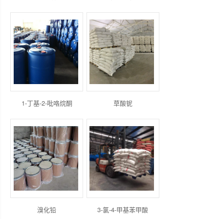
1-丁基-2-吡咯烷酮
草酸铌
溴化铅
3-氯-4-甲基苯甲酸