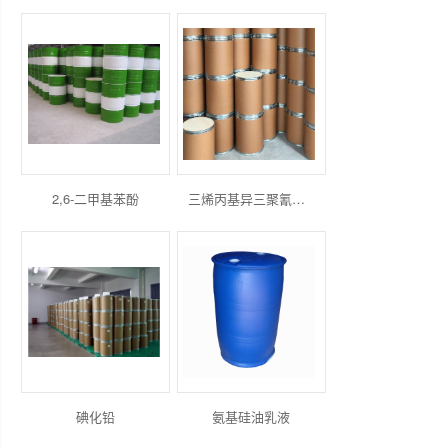
2,6-二甲基苯酚
三烯丙基异三聚氰酸酯
碘化铅
氨基硅油乳液