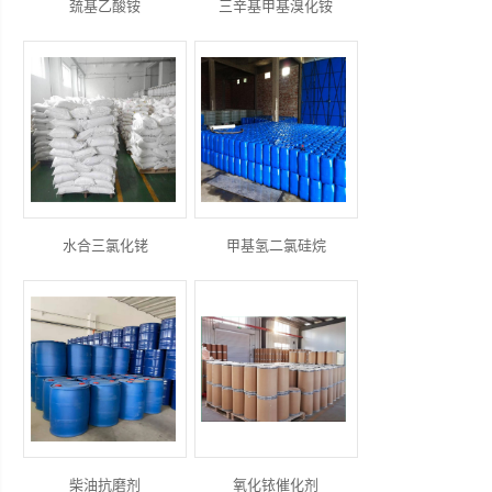
巯基乙酸铵
三辛基甲基溴化铵
水合三氯化铑
甲基氢二氯硅烷
柴油抗磨剂
氧化铱催化剂