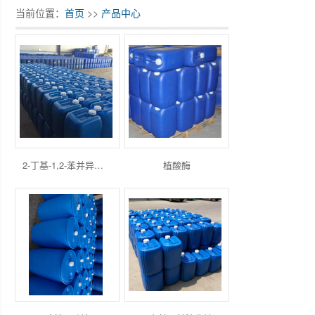
当前位置：
首页
>>
产品中心
2-丁基-1,2-苯并异噻唑啉-3-酮（BBIT）
植酸酶